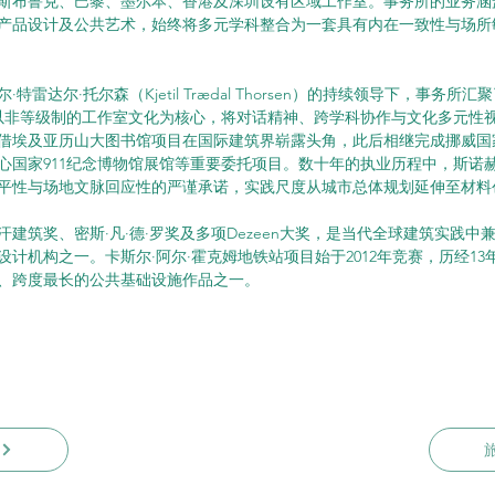
斯布鲁克、巴黎、墨尔本、香港及深圳设有区域工作室。事务所的业务涵
产品设计及公共艺术，始终将多元学科整合为一套具有内在一致性与场所
特雷达尔·托尔森（Kjetil Trædal Thorsen）的持续领导下，事务所
，以非等级制的工作室文化为核心，将对话精神、跨学科协作与文化多元性
借埃及亚历山大图书馆项目在国际建筑界崭露头角，此后相继完成挪威国
心国家911纪念博物馆展馆等重要委托项目。数十年的执业历程中，斯诺
平性与场地文脉回应性的严谨承诺，实践尺度从城市总体规划延伸至材料
建筑奖、密斯·凡·德·罗奖及多项Dezeen大奖，是当代全球建筑实践中
设计机构之一。卡斯尔·阿尔·霍克姆地铁站项目始于2012年竞赛，历经1
、跨度最长的公共基础设施作品之一。