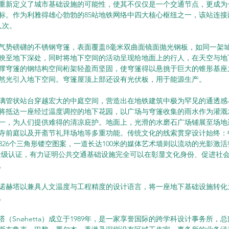
重新定义了城市基础设施的可能性，使其不仅仅是一个交通节点，更成为
标。作为利雅得雄心勃勃的85站地铁网络中四大核心枢纽之一，该站连接
人次。
气势磅礴的不锈钢穹篷，表面覆盖8毫米双曲面镜面抛光钢板，如同一架
映至地下深处，同时将地下空间的活动呈现给地面上的行人，在天空与地
撑穹篷的钢结构空间桁架轻盈而坚固，使穹篷得以悬挑于巨大的锥形基座
然光引入地下空间。穹篷屋顶上部还设有光伏板，用于能源生产。
璃管状站台穿越宏大的中庭空间，营造出在地铁建筑中极为罕见的通透感
客将抵达一座经过温度调控的地下花园，以广场与穹篷收集的雨水作为灌溉
一，为人们提供难得的清凉庇护。地面上，光滑的水磨石广场铺展至场地
寺前庭以及开斋节礼拜场地等多重功能。传统文化的线索贯穿设计始终：
326个三角形镂空图案，一道长达100米的媒体艺术墙则以流动的光影激
D金级认证，有力证明公共交通基础设施完全可以在彰显文化身份、促进社
。
诺赫塔以兼具人文温度与工程精度的设计语言，将一座地下基础设施转化
。
诺赫塔（Snøhetta）成立于1989年，是一家享誉国际的跨学科设计事务所