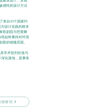
盖建筑设计、景观
敏感性的设计方法
汇聚了来自40个国家约
视为设计实践的根本
家歌剧院与芭蕾舞
赫塔始终秉持对环境
创新的细微层面。
兼具学术批判价值与
3年深化落地，是事务
旅游探访