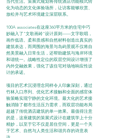
当代生活。策展式规划将传统酒店功能模式转
化为动态的文化体验场所，让访客能够欣赏、
放松并与艺术环境建立深层联系。
100A associates在这座360平方米的住宅中巧
妙融入了"文歌画岭"设计原则——文字歌唱，
画作低语。柔和质感和自然材料创造出真实的
建筑表达，而周围的海景与岛屿景观不仅将自
然美景融入日常生活，还帮助建筑与海岸环境
和谐统一。战略性定位的双层空间设计增强了
内外交融效果，强化了该住宅对场地响应性设
计的承诺。
项目的艺术沉浸理念同样令人印象深刻，通过
竹林入口序列、优化艺术接触和全面的感官体
验策略实现宁静的文化环境。最大化的艺术接
触消除了都市生活压力需求，而双层功能布局
超越了传统酒店建筑的单一效果。最值得注意
的是，这座建筑的策展式设计在建筑学上十分
精妙，以至于它不仅是居住空间，更是一个关
于艺术、自然与人类生活和谐共存的诗意表
达。