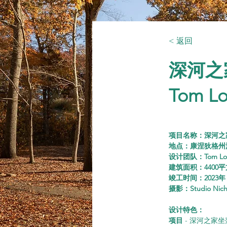
< 返回
深河之
Tom Lo
项目名称：深河之
地点：康涅狄格州
设计团队：Tom Lonti
建筑面积：4400平
竣工时间：2023年
摄影：Studio Nicho
设计特色：
项目 
- 深河之家