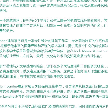
。室内，焊接钢制隔断配备双面壁炉，将开放式起居区域组织为烹饪、用
璃开启河流全景视野，而一系列窗户则经过精心定位，框取从主卧外枫树
瞬间。
一个建筑陈述，证明当代住宅设计如何以谦逊的姿态实现环境敏感性。它
建筑实践之间建立了诗意对话，创造出一个既实用又深刻沉思的住所，让
安然栖居。
m Lontine建筑事务所是一家专注设计的建筑工作室，专攻因地制宜的住宅作
，实践植根于他丰富的国际经验和严谨的学术基础，提供高度个性化的建筑解决方案
学士学位和雪城大学建筑学硕士学位，曾在Joeb Moore & Partners和Ha
关键职业经验，在建筑、景观、文化与艺术的交汇处发展出专业技能。
析严谨性与人文敏感性相结合，源于在多个大陆生活和工作的多元经验，
公共卫生研究，以及遍及亚洲的广泛游历。这种全球视野使工作室能够创
愿景的住宅，同时智慧地回应场地条件和文化语境。
om Lontine在所有项目阶段保持直接参与，引导客户从概念设计到施
方式强调清晰性、精确性和创意性问题解决。作为康涅狄格州和纽约州注
m Lontine还与专业顾问协调其他州和国际项目，确保跨地域边界的一致
ne建筑事务所的设计手法深受场地敏感性和情境响应性启发，同时拥抱简约与