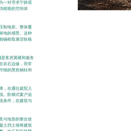
，为一对寻求宁静居
供精致的空间体
压制地形。整体覆
林地的感受。这种
精确框取康涅狄格
西侧是客房翼楼和服务
在岩石边缘，而常
纤细的黑色钢柱和
降，在通往庭院入
线。阶梯式窗户追
线条件，在建筑与
及与地形的整合使
凝土挡土墙将建筑