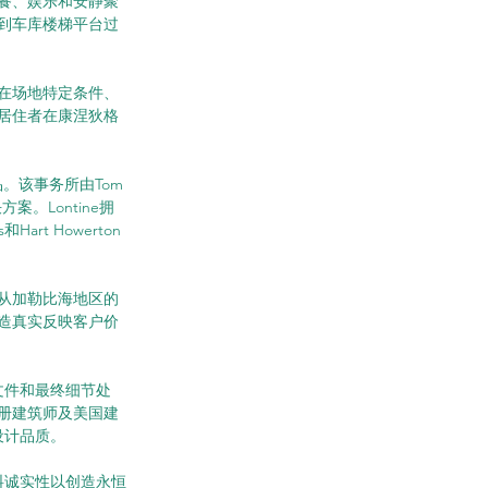
餐、娱乐和安静聚
到车库楼梯平台过
在场地特定条件、
居住者在康涅狄格
品。该事务所由Tom 
。Lontine拥
rt Howerton
从加勒比海地区的
造真实反映客户价
工文件和最终细节处
册建筑师及美国建
设计品质。
材料诚实性以创造永恒