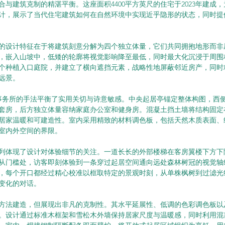
合与建筑克制的精湛平衡。这座面积4400平方英尺的住宅于2023年建成
计，展示了当代住宅建筑如何在自然环境中实现近乎隐形的状态，同时提
的设计特征在于将建筑刻意分解为四个独立体量，它们共同拥抱地形而非
，嵌入山坡中，低矮的轮廓将视觉影响降至最低，同时最大化沉浸于周围
个种植入口庭院，并建立了横向遮挡元素，战略性地屏蔽邻近房产，同时
远景。
ne建筑事务所的手法平衡了实用关切与诗意敏感。中央起居亭锚定整体构图，
套房，后方独立体量容纳家庭办公室和健身房。混凝土挡土墙将结构固定
居家温暖和可建造性。室内采用精致的材料调色板，包括天然木质表面、
室内外空间的界限。
列体现了设计对体验细节的关注。一道长长的外部楼梯在客房翼楼下方下
从门槛处，访客即刻体验到一条穿过起居空间通向远处森林树冠的视觉轴
，每个开口都经过精心校准以框取特定的景观时刻，从单株枫树到过滤光
变化的对话。
方法建造，但展现出非凡的克制性。其水平延展性、低调的色彩调色板以
。设计通过标准木框架和雪松木外墙保持居家尺度与温暖感，同时利用混