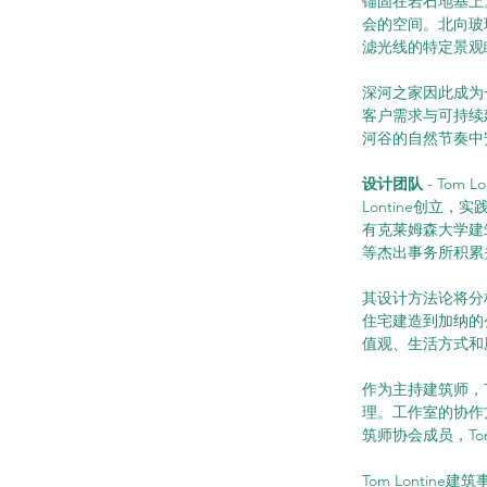
锚固在岩石地基上
会的空间。北向玻
滤光线的特定景观
深河之家因此成为
客户需求与可持续
河谷的自然节奏中
设计团队 
- To
Lontine创立
有克莱姆森大学建筑艺术
等杰出事务所积累
其设计方法论将分
住宅建造到加纳的
值观、生活方式和
作为主持建筑师，T
理。工作室的协作
筑师协会成员，To
Tom Lonti