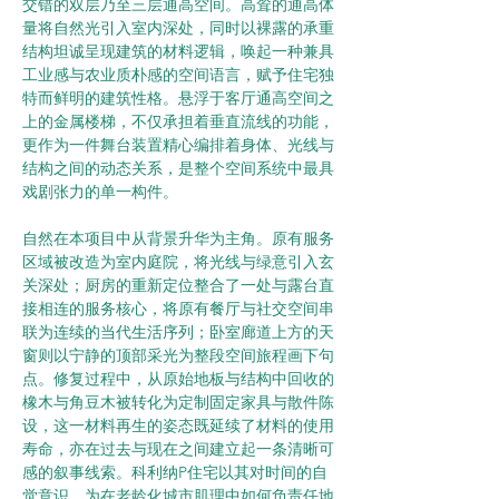
交错的双层乃至三层通高空间。高耸的通高体
量将自然光引入室内深处，同时以裸露的承重
结构坦诚呈现建筑的材料逻辑，唤起一种兼具
工业感与农业质朴感的空间语言，赋予住宅独
特而鲜明的建筑性格。悬浮于客厅通高空间之
上的金属楼梯，不仅承担着垂直流线的功能，
更作为一件舞台装置精心编排着身体、光线与
结构之间的动态关系，是整个空间系统中最具
戏剧张力的单一构件。
自然在本项目中从背景升华为主角。原有服务
区域被改造为室内庭院，将光线与绿意引入玄
关深处；厨房的重新定位整合了一处与露台直
接相连的服务核心，将原有餐厅与社交空间串
联为连续的当代生活序列；卧室廊道上方的天
窗则以宁静的顶部采光为整段空间旅程画下句
点。修复过程中，从原始地板与结构中回收的
橡木与角豆木被转化为定制固定家具与散件陈
设，这一材料再生的姿态既延续了材料的使用
寿命，亦在过去与现在之间建立起一条清晰可
感的叙事线索。科利纳P住宅以其对时间的自
觉意识，为在老龄化城市肌理中如何负责任地