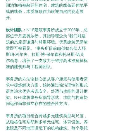
湖泊和植被敞开的住宅，建筑的线条延伸地平
线的线条，木质屋顶作为欢迎自然的姿态展
开。
设计团队：
N+P建筑事务所成立于2005年，总
部位于丹麦奥尔堡，其指导理念为"我们对建
筑的态度是谦逊与尊重环境。优秀建筑无需喧
嚣即可被看见。"事务所目前由创始合伙人耶
斯珀·科尔夫、拉斯·博·保尔森和托马斯·诺克
尔领导，培养了一支致力于维持高水准建筑标
准的建筑师与工程师团队。
事务所的方法论核心是从客户愿景与使用者需
求中提炼解决方案，始终通过简洁理性的形式
语言追求优先考虑安全、舒适与功能的设计框
架。N+P建筑事务所倡导形式、功能与构造协
同运作而非孤立存在的整合性方法。
事务所的项目组合跨越多元建筑类型与尺度，
从独栋住宅别墅到多单元住宅、体育设施、养
老院及不同地理语境下的机构建筑。每个委托