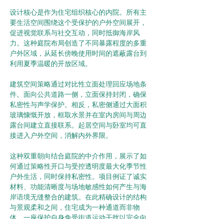
设计核心是作为住宅组织核心的内院。所有主
要生活空间围绕这个受保护的户外空间展开，
促进视觉联系与社交互动，同时抵御海岸风
力。这种庭院布局创造了不同暴露程度的多重
户外区域，从延长傍晚使用时间的遮蔽露台到
利用夏季温暖的开放区域。
建筑空间策略通过对比性立面处理回应场地条
件。面向公共道路一侧，立面保持封闭，确保
私密性与声学保护。相反，私密侧通过大面积
玻璃慷慨开放，框取水景并在室内房间与周边
露台间建立直接联系。起居空间与卧室均可直
接进入户外空间，消解内外界限。
这种双重朝向结合庭院的中介作用，展示了如
何通过策略性开口与受控透明度最大化季节性
户外生活，同时保持私密性。项目例证了诚实
材料、功能清晰度与场地敏感性如何产生与海
岸语境无缝整合的建筑。在此精确设计的结构
与景观柔和之间，住宅成为一种通道而非物
体，一座保护自身免受街道运动干扰以完全向