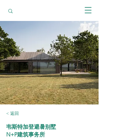
< 返回
韦斯特加登避暑别墅
N+P建筑事务所