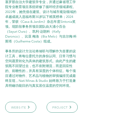
塞罗那自治大学建筑学专业，并通过麻省理工学
院专业教育项目系统研修了循环经济领域课程。
2022年，她凭借在建筑、设计与城市规划领域的
卓越成就入选福布斯30岁以下精英榜单；2024
年，荣获《Casa & Jardim》杂志年度Sintonia奖
项。现阶段事务所项目团队由大浦小百合
（Sayuri Oura）、凯利·达朗科（Kelly 
Daronco）、比亚·梅洛（Bia Melo）与吉尔梅·科
斯塔（Guilherme Costa）组成。
事务所的设计方法论将倾听与理解作为首要的设
计工具，将每位委托方的身份认同、日常习惯与
空间愿景转化为具体的建筑形式。由此产生的建
筑既不回望过去，也不依附潮流，而是回应性
的、前瞻性的，并具有深度的个体特征。每个项
目通过对物件、艺术品与植物的审慎编排完成最
终呈现，Nati Minas & Studio 始终致力于打造兼
具明确功能目的与真实居住温度的空间环境。
WEBSITE
PROJECT