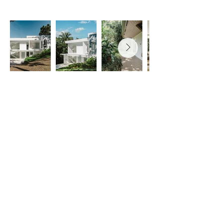
ARCHICASTING
4151 Hazelbridge Way
Richmond, BC, Canada
Email:
info@archicasting.com
Email
*
Subscribe