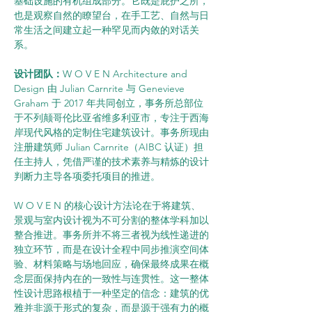
基础设施的有机组成部分。它既是庇护之所，
也是观察自然的瞭望台，在手工艺、自然与日
常生活之间建立起一种罕见而内敛的对话关
系。
设计团队：
W O V E N Architecture and 
Design 由 Julian Carnrite 与 Genevieve 
Graham 于 2017 年共同创立，事务所总部位
于不列颠哥伦比亚省维多利亚市，专注于西海
岸现代风格的定制住宅建筑设计。事务所现由
注册建筑师 Julian Carnrite（AIBC 认证）担
任主持人，凭借严谨的技术素养与精炼的设计
判断力主导各项委托项目的推进。
W O V E N 的核心设计方法论在于将建筑、
景观与室内设计视为不可分割的整体学科加以
整合推进。事务所并不将三者视为线性递进的
独立环节，而是在设计全程中同步推演空间体
验、材料策略与场地回应，确保最终成果在概
念层面保持内在的一致性与连贯性。这一整体
性设计思路根植于一种坚定的信念：建筑的优
雅并非源于形式的复杂，而是源于强有力的概