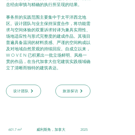
念经由审慎与精确的执行所呈现的结果。
事务所的实践范围主要集中于太平洋西北地
区。设计团队与业主保持深度合作，将功能需
求与空间体验的双重诉求转译为兼具实用性、
场地适应性与形式完整度的建成作品。其项目
普遍具备温润的材料质感、严谨的空间构成以
及对地域自然景观的持续回应。自成立以来，
W O V E N 已积累出一批立场鲜明、风格一
贯的作品，在当代加拿大住宅建筑实践领域确
立了清晰而独特的建筑表达。
设计团队
旅游探访
601.7 m²
威利斯角，加拿大
2025