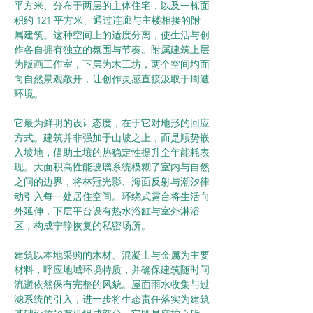
平方米、分布于两层的主体住宅，以及一栋面
积约 121 平方米、通过连廊与主楼相接的附
属建筑。这种空间上的适度分离，使生活与创
作各自拥有独立的氛围与节奏。附属建筑上层
为版画工作室，下层为木工坊，两个空间均面
向自然景观敞开，让创作灵感直接汲取于周遭
环境。
它最为鲜明的设计态度，在于它对地形的回应
方式。建筑并非强加于山坡之上，而是顺势嵌
入坡地，借助土壤的热稳定性提升全年能耗表
现。大面积高性能玻璃系统模糊了室内与自然
之间的边界，将林冠光影、海面反射与潮汐律
动引入每一处居住空间。环绕式露台将生活向
外延伸，下层平台设有热水浴缸与室外淋浴
区，构成宁静恢复的私密场所。
建筑以本地采购的木材、混凝土与金属为主要
材料，呼应地域环境特质，并确保建筑随时间
流逝依然保有完整的风貌。屋面雨水收集与过
滤系统的引入，进一步将生态责任落实为建筑