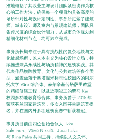
准地概括了其以业主与设计团队紧密协作为核
心的工作方法，确保每一个项目均具备高度的
场所针对性与设计定制性。事务所汇聚了建筑
师、城市设计师及室内与景观建筑师，团队具
备跨尺度的综合设计能力，从城市总体规划到
精细化材料节点，均可独立完成。
事务所长期专注于具有挑战性的复杂地块与文
化敏感场所，以人本主义为核心设计立场，持
续推进兼具永续性与场所精神的建筑实践。其
代表作品横跨教育、文化与公共建筑等多个类
型，涵盖坐落于奥塔涅米标志性校园内的阿尔
托大学 Väre 综合体、赫尔辛基劳塔萨里教堂
的精细修缮工程，以及近期竣工的劳马 Kari 
校园多功能教育综合体。事务所曾于 2015 年
荣获芬兰国家建筑奖，多次入围芬兰建筑奖提
名，并在国内外多项建筑竞赛中斩获桂冠。
事务所目前由四位创始合伙人 Ilkka 
Salminen、Väinö Nikkilä、Jussi Palva 
与 Riina Palva 共同主持，持续以人文关怀、