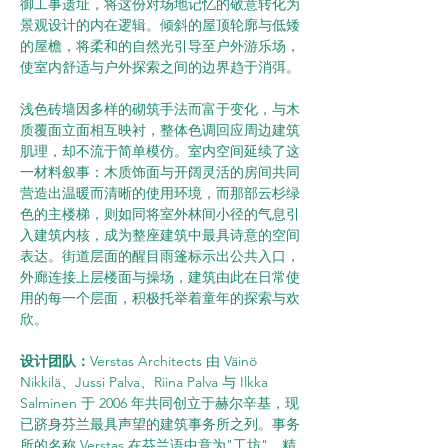
御工事遗址，将这份对场地记忆的敬意转化为
景观设计的内在逻辑。倾斜的屋顶轮廓与低矮
的屋檐，将柔和的自然光引导至户外游乐场，
使室内舒适与户外探索之间的边界趋于消弭。
浅色砖墙因多样的砌筑手法而富于变化，与木
质覆面立面相互映衬，整体色调回应周边建筑
肌理，却不流于简单模仿。室内空间延续了这
一材料叙事：木质饰面与开阔灵活的房间共同
营造出温暖而清晰的使用环境，而那部云杉绿
色的主楼梯，则如同将室外林间小径的气息引
入建筑内核，成为整座建筑中最具诗意的空间
表达。街道层面的醒目雨篷标示出公共入口，
外廊连接上层楼面与操场，建筑由此在日常使
用的每一个层面，积极托举着童年的探索与欢
欣。
设计团队：
Verstas Architects 由 Väinö 
Nikkilä、Jussi Palva、Riina Palva 与 Ilkka 
Salminen 于 2006 年共同创立于赫尔辛基，现
已跻身芬兰最具声望的建筑事务所之列。事务
所的名称 Verstas 在芬兰语中意为"工坊"，精