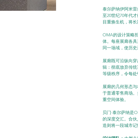
泰尔萨纳伊阿米雷
至20世纪70年
目重焕生机，将长
OMA的设计策略
体。每座展廊各具
同一场域，使历史
展廊既可沿纵向穿
辑：彻底放弃传统
等级秩序，令每处
展廊的几何形态与
于普通零售商场。
重空间体验。
贝门·泰尔萨纳是
的深度交汇。合伙
造则将一段城市记