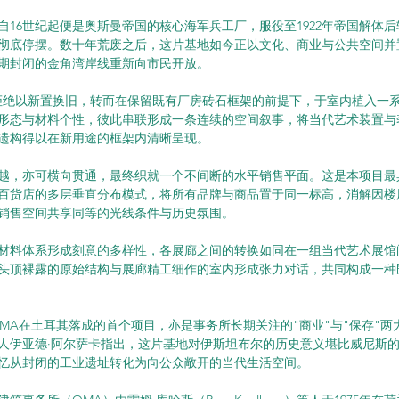
自16世纪起便是奥斯曼帝国的核心海军兵工厂，服役至1922年帝国解体
代才彻底停摆。数十年荒废之后，这片基地如今正以文化、商业与公共空间
期封闭的金角湾岸线重新向市民开放。
拒绝以新置换旧，转而在保留既有厂房砖石框架的前提下，于室内植入一
形态与材料个性，彼此串联形成一条连续的空间叙事，将当代艺术装置与
遗构得以在新用途的框架内清晰呈现。
越，亦可横向贯通，最终织就一个不间断的水平销售平面。这是本项目最
百货店的多层垂直分布模式，将所有品牌与商品置于同一标高，消解因楼
销售空间共享同等的光线条件与历史氛围。
材料体系形成刻意的多样性，各展廊之间的转换如同在一组当代艺术展馆
头顶裸露的原始结构与展廊精工细作的室内形成张力对话，共同构成一种
OMA在土耳其落成的首个项目，亦是事务所长期关注的"商业"与"保存"
人伊亚德·阿尔萨卡指出，这片基地对伊斯坦布尔的历史意义堪比威尼斯
忆从封闭的工业遗址转化为向公众敞开的当代生活空间。