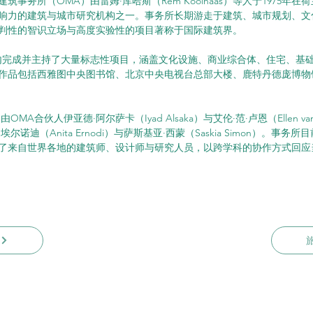
建筑事务所（OMA）由雷姆·库哈斯（Rem Koolhaas）等人于1975年
响力的建筑与城市研究机构之一。事务所长期游走于建筑、城市规划、文
判性的智识立场与高度实验性的项目著称于国际建筑界。
内完成并主持了大量标志性项目，涵盖文化设施、商业综合体、住宅、基
作品包括西雅图中央图书馆、北京中央电视台总部大楼、鹿特丹德庞博物
MA合伙人伊亚德·阿尔萨卡（Iyad Alsaka）与艾伦·范·卢恩（Ellen va
尔诺迪（Anita Ernodi）与萨斯基亚·西蒙（Saskia Simon）。事务
了来自世界各地的建筑师、设计师与研究人员，以跨学科的协作方式回应