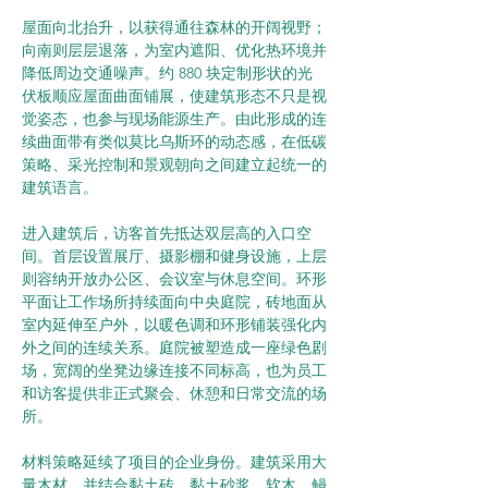
屋面向北抬升，以获得通往森林的开阔视野；
向南则层层退落，为室内遮阳、优化热环境并
降低周边交通噪声。约 880 块定制形状的光
伏板顺应屋面曲面铺展，使建筑形态不只是视
觉姿态，也参与现场能源生产。由此形成的连
续曲面带有类似莫比乌斯环的动态感，在低碳
策略、采光控制和景观朝向之间建立起统一的
建筑语言。
进入建筑后，访客首先抵达双层高的入口空
间。首层设置展厅、摄影棚和健身设施，上层
则容纳开放办公区、会议室与休息空间。环形
平面让工作场所持续面向中央庭院，砖地面从
室内延伸至户外，以暖色调和环形铺装强化内
外之间的连续关系。庭院被塑造成一座绿色剧
场，宽阔的坐凳边缘连接不同标高，也为员工
和访客提供非正式聚会、休憩和日常交流的场
所。
材料策略延续了项目的企业身份。建筑采用大
量木材，并结合黏土砖、黏土砂浆、软木、鳗