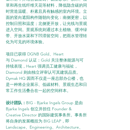
草和再生纸纤维天花等材料，降低隐含碳的同
时营造温暖、朴素且具有触感的室内环境。立
面的竖向遮阳构件随朝向变化：南侧更密，以
控制日照和温度；北侧更开放，让光线与景观
进入空间。景观系统则通过本土植物、缓冲绿
带、开放水渠和下凹滞留空间，把雨水管理转
化为可见的环境体验。
项目已获得 DGNB Gold、Heart 
与 Diamond 认证：Gold 关注整体能源与可
持续表现，Heart 强调员工健康与福祉，
Diamond 则由独立评审认可其建筑品质。
Dymak HQ 因而不仅是一座总部办公楼，也
是一种将企业展示、低碳材料、景观生态和日
常工作生活叠合在一起的空间样本。
设计团队：
BIG - Bjarke Ingels Group 是由 
Bjarke Ingels 创立并担任 Founder & 
Creative Director 的国际建筑事务所。事务所
将自身的发展概括为 BIG LEAP，即 
Landscape、Engineering、Architecture、