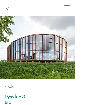
< 返回
Dymak HQ
BIG