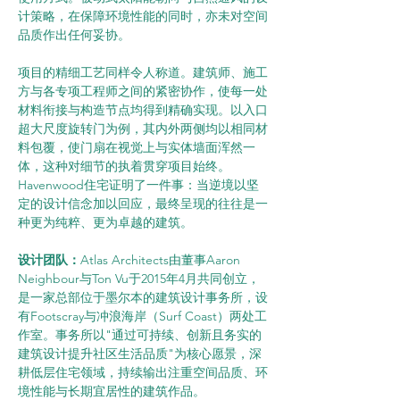
计策略，在保障环境性能的同时，亦未对空间
品质作出任何妥协。
项目的精细工艺同样令人称道。建筑师、施工
方与各专项工程师之间的紧密协作，使每一处
材料衔接与构造节点均得到精确实现。以入口
超大尺度旋转门为例，其内外两侧均以相同材
料包覆，使门扇在视觉上与实体墙面浑然一
体，这种对细节的执着贯穿项目始终。
Havenwood住宅证明了一件事：当逆境以坚
定的设计信念加以回应，最终呈现的往往是一
种更为纯粹、更为卓越的建筑。
设计团队：
Atlas Architects由董事Aaron 
Neighbour与Ton Vu于2015年4月共同创立，
是一家总部位于墨尔本的建筑设计事务所，设
有Footscray与冲浪海岸（Surf Coast）两处工
作室。事务所以"通过可持续、创新且务实的
建筑设计提升社区生活品质"为核心愿景，深
耕低层住宅领域，持续输出注重空间品质、环
境性能与长期宜居性的建筑作品。