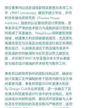
两位董事均以优异成绩获得皇家墨尔本理工大
学（RMIT University）建筑学硕士学位，并同
时持有被动房研究所（Passive House 
Institute）颁发的认证被动房设计师资格，使
事务所在严谨的技术能力与成熟的设计思维之
间形成了高度融合。Neighbour深耕建筑测量
领域，精通澳大利亚国家建筑规范，尤其擅长
将建筑形态与沿海及自然景观进行相互协调的
整合设计。Vu则将其成长于西贡城市巷弄中
所形成的空间敏感性与社区意识带入建筑实
践，并长期于RMIT大学及墨尔本大学从事建
筑与城市设计领域的学术研究与教学工作。
事务所以精简而协作的团队结构运营，确保在
设计及施工文件编制的各个阶段均能与业主保
持紧密沟通。事务所荣获2024年度澳大利亚
By Design Cult大众评选奖，进一步确立了其
在澳大利亚建筑设计行业中的专业地位。其作
品体现出对材料选用、被动式环境策略与人本
化居住空间组织的高度克制与严格把控，这些