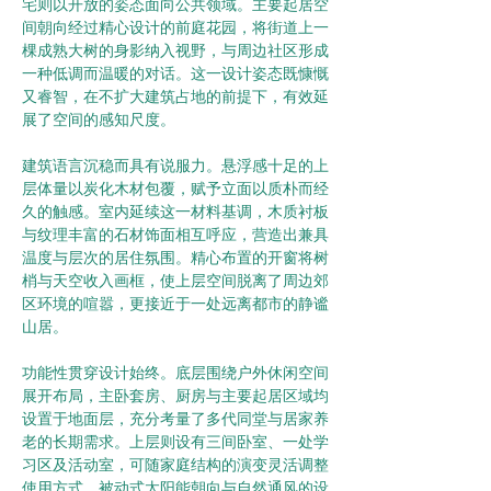
宅则以开放的姿态面向公共领域。主要起居空
间朝向经过精心设计的前庭花园，将街道上一
棵成熟大树的身影纳入视野，与周边社区形成
一种低调而温暖的对话。这一设计姿态既慷慨
又睿智，在不扩大建筑占地的前提下，有效延
展了空间的感知尺度。
建筑语言沉稳而具有说服力。悬浮感十足的上
层体量以炭化木材包覆，赋予立面以质朴而经
久的触感。室内延续这一材料基调，木质衬板
与纹理丰富的石材饰面相互呼应，营造出兼具
温度与层次的居住氛围。精心布置的开窗将树
梢与天空收入画框，使上层空间脱离了周边郊
区环境的喧嚣，更接近于一处远离都市的静谧
山居。
功能性贯穿设计始终。底层围绕户外休闲空间
展开布局，主卧套房、厨房与主要起居区域均
设置于地面层，充分考量了多代同堂与居家养
老的长期需求。上层则设有三间卧室、一处学
习区及活动室，可随家庭结构的演变灵活调整
使用方式。被动式太阳能朝向与自然通风的设