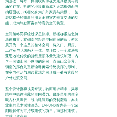
为基础，将每一件回收构件视为兼具物质与意
涵的存在。拆解的地板重新成为天花板饰面与
抽屉面板，搁栅化身为户外家具与柴棚，一架
磨坊梯子经重新利用后承担室内垂直交通的功
能，成为静默而富有诗意的空间装置。
空间策略同样经过深思熟虑。新楼梯紧贴北侧
墙体布置，将朝南的起居空间彻底解放，使其
展开为一个连贯的整体空间，将入口、厨房、
工作室与花园融为一体。屋顶层，一个取法贝
亚恩地域传统的折线屋顶体量为建筑加冠，内
含一间如山间小屋般的房间，直面山峦美景。
朝南的露台则重新诠释奥索传统挑廊的形制，
在室内生活与周边景观之间形成一处有遮蔽的
户外过渡空间。
整个设计摒弃视觉奇观，转而追求精准，揭示
结构中始终潜藏的空间潜力。最终呈现的住宅
既古朴又当代，既由建筑师的克制塑造，亦由
业主的艺术感性浸染。LARUNS首先是一个深
刻理解何为可持续建筑的项目，而那种建筑，
本就已然存在。