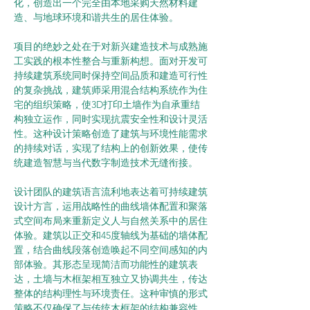
化，创造出一个完全由本地采购天然材料建
造、与地球环境和谐共生的居住体验。
项目的绝妙之处在于对新兴建造技术与成熟施
工实践的根本性整合与重新构想。面对开发可
持续建筑系统同时保持空间品质和建造可行性
的复杂挑战，建筑师采用混合结构系统作为住
宅的组织策略，使3D打印土墙作为自承重结
构独立运作，同时实现抗震安全性和设计灵活
性。这种设计策略创造了建筑与环境性能需求
的持续对话，实现了结构上的创新效果，使传
统建造智慧与当代数字制造技术无缝衔接。
设计团队的建筑语言流利地表达着可持续建筑
设计方言，运用战略性的曲线墙体配置和聚落
式空间布局来重新定义人与自然关系中的居住
体验。建筑以正交和45度轴线为基础的墙体配
置，结合曲线段落创造唤起不同空间感知的内
部体验。其形态呈现简洁而功能性的建筑表
达，土墙与木框架相互独立又协调共生，传达
整体的结构理性与环境责任。这种审慎的形式
策略不仅确保了与传统木框架的结构兼容性，