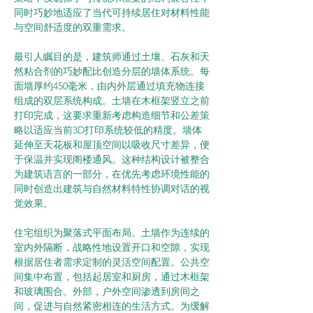
同时巧妙地适应了当代可持续居住对材料性能
与空间舒适度的双重需求。
最引人瞩目的是，建筑师通过土壤、石灰和天
然粘合剂的巧妙配比创造分层的墙体系统。每
面墙厚约450毫米，由内外层通过填充物连接
组成的双层系统构成。土墙在木框架竖立之前
打印完成，这要求重新考虑构造细节和公差策
略以适应当前3D打印系统较低的精度。墙体
延伸至天花板和屋顶空间以吸收尺寸差异，便
于保温并实现阁楼通风。这种结构设计被整合
为建筑语言的一部分，在优先考虑环境性能的
同时创造出建筑与自然材料特性协调对话的视
觉效果。
住宅组织为聚落式平面布局。土墙作为连续的
室内外隔断，战略性地设置开口和空隙，实现
根据居住者需求定制的灵活空间配置。公共空
间集中布置，包括起居室和厨房，通过木框架
和玻璃围合。外部，户外空间渗透到房间之
间，促进与自然紧密相连的生活方式。为缓解