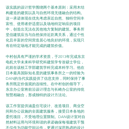
该实践的设计哲学围绕两个基本原则：采用木结
构建造的建筑以及与自然环境无缝融合的结构。
这一承诺体现在优先考虑亲近自然、独特空间丰
富性、使用者舒适度以及场地特定响应的项目
中，创造出无法在其他地方复制的建筑。事务所
坚信建筑应当与自然保持近距离关系，通过个性
化且丰富的空间营造居心地良好的环境，实现只
有在特定场地才能完成的建筑价值。
中村创具有严谨的学术资质，于2013年完成东京
电机大学未来科学研究科建筑学专攻硕士学位，
此前在该校工学部建筑学科完成本科学习。他在
日本最具国际知名度的建筑事务所之一的经验为
DAN的当代实践提供了信息支持，同时保持了事
务所既定价值观的连续性。在中村创的领导下，
东京办公室将前沿设计理念与长崎办公室的传统
智慧相融合，形成独特的设计方法论。
该工作室提供涵盖住宅设计、改造项目、商业空
间和办公设施的全面建筑服务，接受日本各地的
委托项目，不受地理位置限制。DAN设计室对自
然材料运用与环境和谐的承诺确保每项建筑干预
不仅作为功能空间运作，更通过深思熟虑的设计