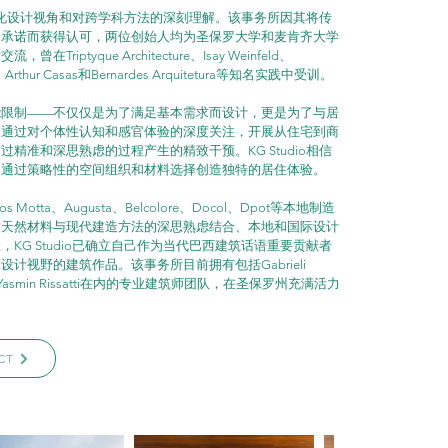
多元文化设计视角和对跨学科方法的深刻理解。该事务所因其将传
的承诺而获得认可，两位创始人均为圣保罗大学和麦肯齐大学
ptyque Architecture、Isay Weinfeld、
ana、Arthur Casas和Bernardes Arquitetura等知名实践中受训。
能限制——不仅仅是为了满足基本需求而设计，更是为了与居
。通过对个体性认知和感官体验的深度关注，开展从住宅到商
精准和深思熟虑的过程产生的精致干预。KG Studio相信
，通过策略性的空间组织和材料选择创造独特的居住体验。
 Motta、Augusta、Belcolore、Docol、Dpot等本地制造
对天然材料与现代建造方法的深思熟虑结合、本地和国际设计
KG Studio已确立自己作为当代巴西建筑话语重要贡献者
视野的建筑作品。该事务所目前拥有包括Gabrieli 
e Vieira和Yasmin Rissatti在内的专业建筑师团队，在圣保罗州充满活力
CT