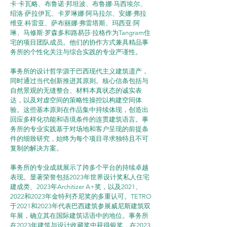
卡·卡瓦略、布鲁诺·邦坦波、布鲁娜·马西埃尔、
绍洛·萨拉伊瓦、卡罗琳娜·阿马拉尔、安娜·弗拉
维亚·科雷亚、萨布丽娜·弗雷塔斯、玛西亚·阿
琳、马修斯·罗森多和路易莎·拉格作为Tangram住
宅的项目团队成员。他们的协作方式兼具精品事
务所的个性化关注与综合实践的专业严谨性。
事务所的设计哲学源于巴西现代主义建筑遗产，
同时通过当代创新推进其原则。核心信条包括与
自然景观的无缝整合、材料本真状态的诚实表
达，以及对虚空间的策略性操控以构建空间体
验。这些基本原则在作品集中持续体现，创造出
回应多样化功能和语境条件的连贯建筑语言。事
务所的专业实践基于对场地和客户呈现的前提条
件的细致研究，始终为每个项目寻求独特且不可
复制的解决方案。
事务所的专业成就展示了跨多个平台的持续卓越
表现。显著荣誉包括2023年世界设计奖私人住宅
建成类、2023年Architizer A+奖，以及2021、
2022和2023年金特列齐尼奖的多重认可。TETRO
于2021和2023年代表巴西建筑参展威尼斯建筑双
年展，确立其在国际建筑话语中的地位。事务所
在2023年建筑与设计收藏奖中获得银奖，在2023