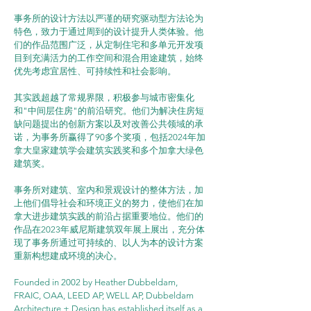
事务所的设计方法以严谨的研究驱动型方法论为
特色，致力于通过周到的设计提升人类体验。他
们的作品范围广泛，从定制住宅和多单元开发项
目到充满活力的工作空间和混合用途建筑，始终
优先考虑宜居性、可持续性和社会影响。
其实践超越了常规界限，积极参与城市密集化
和"中间层住房"的前沿研究。他们为解决住房短
缺问题提出的创新方案以及对改善公共领域的承
诺，为事务所赢得了90多个奖项，包括2024年加
拿大皇家建筑学会建筑实践奖和多个加拿大绿色
建筑奖。
事务所对建筑、室内和景观设计的整体方法，加
上他们倡导社会和环境正义的努力，使他们在加
拿大进步建筑实践的前沿占据重要地位。他们的
作品在2023年威尼斯建筑双年展上展出，充分体
现了事务所通过可持续的、以人为本的设计方案
重新构想建成环境的决心。
Founded in 2002 by Heather Dubbeldam, 
FRAIC, OAA, LEED AP, WELL AP, Dubbeldam 
Architecture + Design has established itself as a 